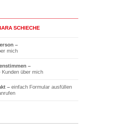
ARA SCHIECHE
erson –
ber mich
enstimmen –
 Kunden über mich
akt –
einfach Formular ausfüllen
anrufen