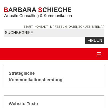
START
KONTAKT
IMPRESSUM
DATENSCHUTZ
SITEMAP
LEISTUNGEN
Strate­gische
Kommu­nikations­beratung
Strategische Kommunikationsberatung
Website-Texte
Website-Texte