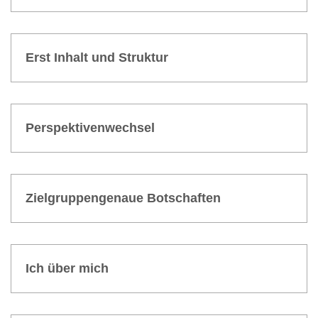
METHODEN
Erst Inhalt und Struktur
Erst Inhalt und Struktur
Perspektivenwechsel
Perspek­tiven­wechsel
Zielgruppengenaue Botschaften
BARBARA SCHIECHE
Ziel­gruppen­genaue Bot­schaften
Barbara Schieche
Ich über mich
Meine Kunden über mich